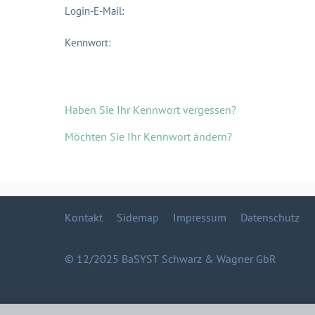
Login-E-Mail:
Kennwort:
Haben Sie Ihr Kennwort vergessen?
Möchten Sie Ihr Kennwort ändern?
Kontakt
Sidemap
Impressum
Datenschutz
© 12/2025 BaSYST Schwarz & Wagner GbR